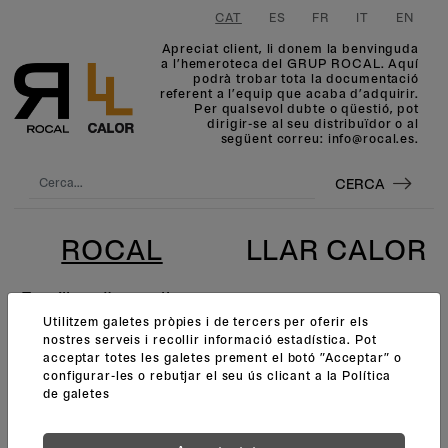
CAT
ES
FR
IT
EN
Apreciat client, li donem la benvinguda
a l’hemeroteca del GRUP ROCAL. Aquí
podrà trobar tota la documentació
referent a l’equip que acaba d’adquirir.
Per qualsevol dubte o qüestió, pot
dirigir-se al seu distribuïdor o al
següent correu: info@rocal.es.
CERCA
ROCAL
LLAR CALOR
Famílies d'aparells
Utilitzem galetes pròpies i de tercers per oferir els
XEMENEIES
nostres serveis i recollir informació estadística. Pot
INSERTS
acceptar totes les galetes prement el botó ”Acceptar” o
configurar-les o rebutjar el seu ús clicant a la
Política
MÒDULS
de galetes
ESTUFES
BARBACOES